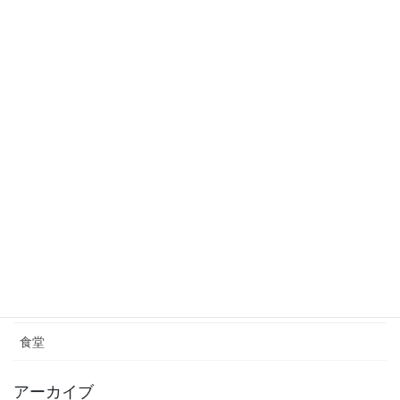
2024年11月25日
一期一会の彗星「紫金山・アトラス彗星」トヤマ屋上
でも観測！！
2024年10月25日
カテゴリー
お知らせ
【秘書室だより】トヤマのひととき
情報
農業
食堂
アーカイブ